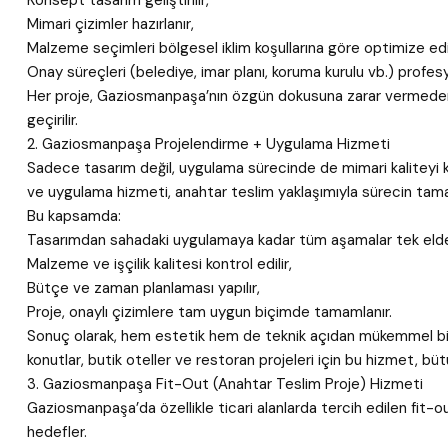
Konsept tasarım geliştirilir,
Mimari çizimler hazırlanır,
Malzeme seçimleri bölgesel iklim koşullarına göre optimize edil
Onay süreçleri (belediye, imar planı, koruma kurulu vb.) profesy
Her proje, Gaziosmanpaşa’nın özgün dokusuna zarar vermeden,
geçirilir.
2. Gaziosmanpaşa Projelendirme + Uygulama Hizmeti
Sadece tasarım değil, uygulama sürecinde de mimari kalitey
ve uygulama hizmeti, anahtar teslim yaklaşımıyla sürecin tama
Bu kapsamda:
Tasarımdan sahadaki uygulamaya kadar tüm aşamalar tek elden
Malzeme ve işçilik kalitesi kontrol edilir,
Bütçe ve zaman planlaması yapılır,
Proje, onaylı çizimlere tam uygun biçimde tamamlanır.
Sonuç olarak, hem estetik hem de teknik açıdan mükemmel bir 
konutlar, butik oteller ve restoran projeleri için bu hizmet, bü
3. Gaziosmanpaşa Fit-Out (Anahtar Teslim Proje) Hizmeti
Gaziosmanpaşa’da özellikle ticari alanlarda tercih edilen fit-
hedefler.