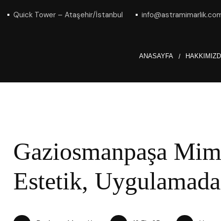
Quick Tower – Ataşehir/İstanbul
info@astramimarlik.co
ANASAYFA
HAKKIMIZ
Gaziosmanpaşa Mima
Estetik, Uygulamad