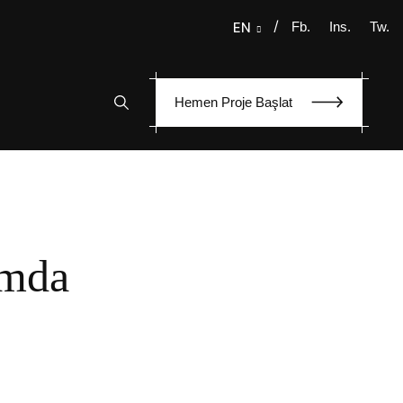
/
Fb.
Ins.
Tw.
EN
Hemen Proje Başlat
ımda