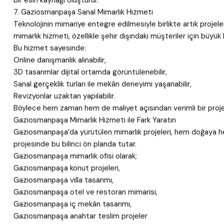
bir esin kaynağı oluşturur.
7. Gaziosmanpaşa Sanal Mimarlık Hizmeti
Teknolojinin mimariye entegre edilmesiyle birlikte artık projel
mimarlık hizmeti, özellikle şehir dışındaki müşteriler için büyük k
Bu hizmet sayesinde:
Online danışmanlık alınabilir,
3D tasarımlar dijital ortamda görüntülenebilir,
Sanal gerçeklik turları ile mekân deneyimi yaşanabilir,
Revizyonlar uzaktan yapılabilir.
Böylece hem zaman hem de maliyet açısından verimli bir proje 
Gaziosmanpaşa Mimarlık Hizmeti ile Fark Yaratın
Gaziosmanpaşa’da yürütülen mimarlık projeleri, hem doğaya hem 
projesinde bu bilinci ön planda tutar.
Gaziosmanpaşa mimarlık ofisi olarak;
Gaziosmanpaşa konut projeleri,
Gaziosmanpaşa villa tasarımı,
Gaziosmanpaşa otel ve restoran mimarisi,
Gaziosmanpaşa iç mekân tasarımı,
Gaziosmanpaşa anahtar teslim projeler