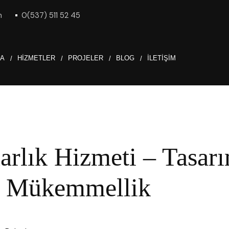
m
0(537) 511 52 45
DA
HIZMETLER
PROJELER
BLOG
İLETIŞIM
rlık Hizmeti – Tasar
a Mükemmellik