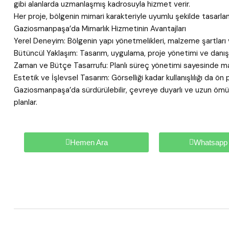
gibi alanlarda uzmanlaşmış kadrosuyla hizmet verir.
Her proje, bölgenin mimari karakteriyle uyumlu şekilde tasarlanı
Gaziosmanpaşa’da Mimarlık Hizmetinin Avantajları
Yerel Deneyim: Bölgenin yapı yönetmelikleri, malzeme şartları v
Bütüncül Yaklaşım: Tasarım, uygulama, proje yönetimi ve danış
Zaman ve Bütçe Tasarrufu: Planlı süreç yönetimi sayesinde mali
Estetik ve İşlevsel Tasarım: Görselliği kadar kullanışlılığı da 
Gaziosmanpaşa’da sürdürülebilir, çevreye duyarlı ve uzun ömürlü
planlar.
Hemen Ara
Whatsapp