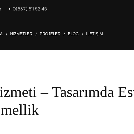
m
0(537) 511 52 45
DA
HIZMETLER
PROJELER
BLOG
İLETIŞIM
zmeti – Tasarımda Est
mellik