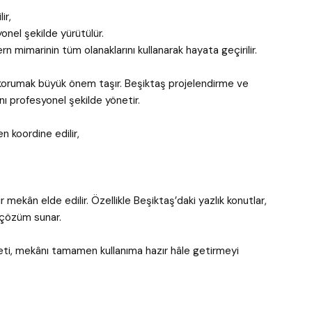
ir,
onel şekilde yürütülür.
mimarinin tüm olanaklarını kullanarak hayata geçirilir.
korumak büyük önem taşır. Beşiktaş projelendirme ve
ı profesyonel şekilde yönetir.
 koordine edilir,
kân elde edilir. Özellikle Beşiktaş’daki yazlık konutlar,
r çözüm sunar.
zmeti, mekânı tamamen kullanıma hazır hâle getirmeyi