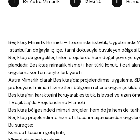
By Astra Mimarlık
12 Eki 25
Hizmet
Beşiktaş Mimarlık Hizmeti – Tasarımda Estetik, Uygulamada 
İstanbul’un doğayla iç içe, tarihi dokusuyla büyüleyen bölgesi B
Beşiktaş’da gerçekleştirilen projelerde hem doğal çevreye
plandadır. Beşiktaş mimarlık hizmeti, her türlü konut, ticari ala
uygulama yöntemleriyle fark yaratır.
Astra Mimarlık olarak Beşiktaş’da; projelendirme, uygulama, 3D
profesyonel mimari hizmetleri, bölgenin ruhuna uygun şekilde 
Beşiktaş’nın karakterini koruyarak estetik, işlevsel ve uzun öm
1. Beşiktaş’da Projelendirme Hizmeti
Beşiktaş bölgesindeki mimari projeler, hem doğa hem de tarihi 
Beşiktaş projelendirme hizmeti, tasarım aşamasından uygulamay
Bu süreçte:
Konsept tasarım geliştirilir,