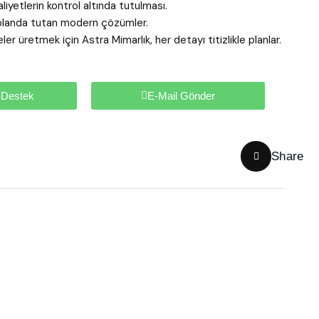
yetlerin kontrol altında tutulması.
ön planda tutan modern çözümler.
er üretmek için Astra Mimarlık, her detayı titizlikle planlar.
 Destek
E-Mail Gönder
Share