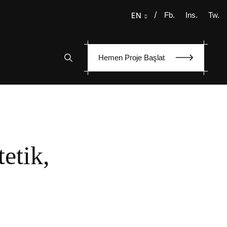
/
Fb.
Ins.
Tw.
EN
Hemen Proje Başlat
etik,