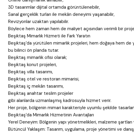
Online danışmanlık alınabilir,
3D tasarımlar dijital ortamda görüntülenebilir,
Sanal gerçeklik turları ile mekân deneyimi yaşanabilir,
Revizyonlar uzaktan yapılabilir.
Böylece hem zaman hem de maliyet açısından verimli bir proje 
Beşiktaş Mimarlık Hizmeti ile Fark Yaratın
Beşiktaş’da yürütülen mimarlık projeleri, hem doğaya hem de yer
bu bilinci ön planda tutar.
Beşiktaş mimarlık ofisi olarak;
Beşiktaş konut projeleri,
Beşiktaş villa tasarımı,
Beşiktaş otel ve restoran mimarisi,
Beşiktaş iç mekân tasarımı,
Beşiktaş anahtar teslim projeler
gibi alanlarda uzmanlaşmış kadrosuyla hizmet verir.
Her proje, bölgenin mimari karakteriyle uyumlu şekilde tasarlanı
Beşiktaş’da Mimarlık Hizmetinin Avantajları
Yerel Deneyim: Bölgenin yapı yönetmelikleri, malzeme şartları v
Bütüncül Yaklaşım: Tasarım, uygulama, proje yönetimi ve danış