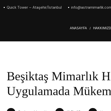
Quick Tower – Ataşehir/İstanbul
info@astramimarlik.co
ANASAYFA
HAKKIMIZ
Beşiktaş Mimarlık Hi
Uygulamada Mükem