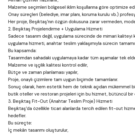
Mimari çizimler hazırlanır,
Malzeme seçimleri bölgesel iklim koşullarına göre optimize edil
Onay süreçleri (belediye, imar planı, koruma kurulu vb.) profesy
Her proje, Beşiktaş’nın özgün dokusuna zarar vermeden, modern 
2. Beşiktaş Projelendirme + Uygulama Hizmeti
Sadece tasarım değil, uygulama sürecinde de mimari kaliteyi 
uygulama hizmeti, anahtar teslim yaklaşımıyla sürecin tamamın
Bu kapsamda:
Tasarımdan sahadaki uygulamaya kadar tüm aşamalar tek elden
Malzeme ve işçilik kalitesi kontrol edilir,
Bütçe ve zaman planlaması yapılır,
Proje, onaylı çizimlere tam uygun biçimde tamamlanır.
Sonuç olarak, hem estetik hem de teknik açıdan mükemmel bir me
butik oteller ve restoran projeleri için bu hizmet, bütüncül bi
3. Beşiktaş Fit-Out (Anahtar Teslim Proje) Hizmeti
Beşiktaş’da özellikle ticari alanlarda tercih edilen fit-out hi
hedefler.
Bu süreçte:
İç mekân tasarımı oluşturulur,