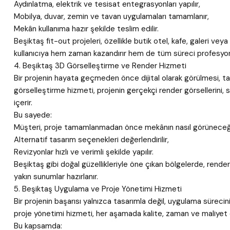
Aydınlatma, elektrik ve tesisat entegrasyonları yapılır,
Mobilya, duvar, zemin ve tavan uygulamaları tamamlanır,
Mekân kullanıma hazır şekilde teslim edilir.
Beşiktaş fit-out projeleri, özellikle butik otel, kafe, galeri veya
kullanıcıya hem zaman kazandırır hem de tüm süreci profesyon
4. Beşiktaş 3D Görselleştirme ve Render Hizmeti
Bir projenin hayata geçmeden önce dijital olarak görülmesi, t
görselleştirme hizmeti, projenin gerçekçi render görsellerini, 
içerir.
Bu sayede:
Müşteri, proje tamamlanmadan önce mekânın nasıl görüneceği
Alternatif tasarım seçenekleri değerlendirilir,
Revizyonlar hızlı ve verimli şekilde yapılır.
Beşiktaş gibi doğal güzellikleriyle öne çıkan bölgelerde, rend
yakın sunumlar hazırlanır.
5. Beşiktaş Uygulama ve Proje Yönetimi Hizmeti
Bir projenin başarısı yalnızca tasarımla değil, uygulama sürec
proje yönetimi hizmeti, her aşamada kalite, zaman ve maliyet 
Bu kapsamda: