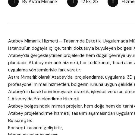
By Astra Mimarlık
12 Eki 25
Hizmet
Atabey Mimarlık Hizmeti – Tasarımda Estetik, Uygulamada M
İstanbul’un doğayla iç içe, tarihi dokusuyla büyüleyen bölgesi 
Atabey’da gerçekleştirilen projelerde hem doğal çevreye u
plandadır. Atabey mimarlık hizmeti, her türlü konut, ticari alan 
uygulama yöntemleriyle fark yaratır.
Astra Mimarlık olarak Atabey’da; projelendirme, uygulama, 3D 
profesyonel mimari hizmetleri, bölgenin ruhuna uygun şekilde 
Atabey’nın karakterini koruyarak estetik, işlevsel ve uzun ömür
1. Atabey’da Projelendirme Hizmeti
Atabey bölgesindeki mimari projeler, hem doğa hem de tarihi do
Atabey projelendirme hizmeti, tasarım aşamasından uygulamaya
Bu süreçte:
Konsept tasarım geliştirilir,