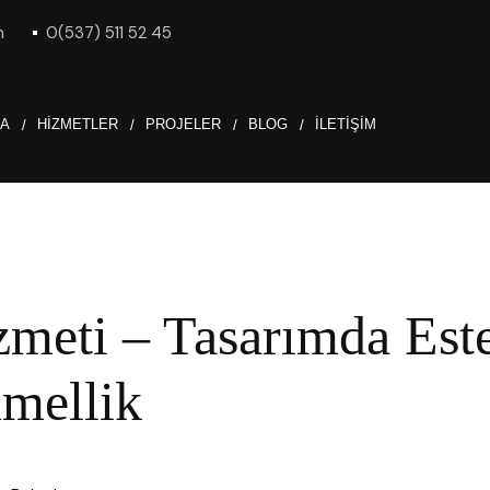
m
0(537) 511 52 45
DA
HIZMETLER
PROJELER
BLOG
İLETIŞIM
meti – Tasarımda Este
mellik