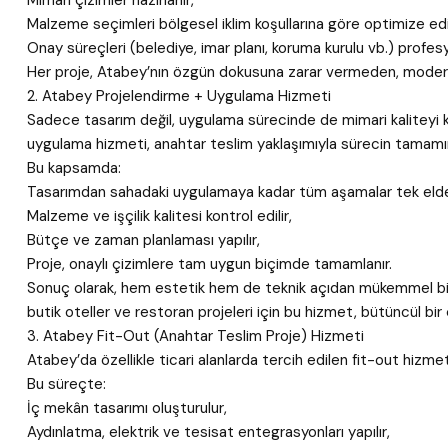
Mimari çizimler hazırlanır,
Malzeme seçimleri bölgesel iklim koşullarına göre optimize edil
Onay süreçleri (belediye, imar planı, koruma kurulu vb.) profesy
Her proje, Atabey’nın özgün dokusuna zarar vermeden, modern m
2. Atabey Projelendirme + Uygulama Hizmeti
Sadece tasarım değil, uygulama sürecinde de mimari kaliteyi
uygulama hizmeti, anahtar teslim yaklaşımıyla sürecin tamamın
Bu kapsamda:
Tasarımdan sahadaki uygulamaya kadar tüm aşamalar tek elden
Malzeme ve işçilik kalitesi kontrol edilir,
Bütçe ve zaman planlaması yapılır,
Proje, onaylı çizimlere tam uygun biçimde tamamlanır.
Sonuç olarak, hem estetik hem de teknik açıdan mükemmel bir m
butik oteller ve restoran projeleri için bu hizmet, bütüncül bi
3. Atabey Fit-Out (Anahtar Teslim Proje) Hizmeti
Atabey’da özellikle ticari alanlarda tercih edilen fit-out hizm
Bu süreçte:
İç mekân tasarımı oluşturulur,
Aydınlatma, elektrik ve tesisat entegrasyonları yapılır,