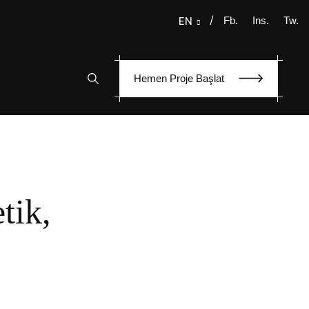
/
Fb.
Ins.
Tw.
EN
Hemen Proje Başlat
tik,