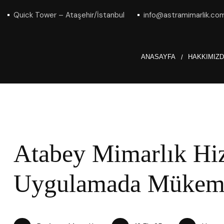
Quick Tower – Ataşehir/İstanbul
info@astramimarlik.co
ANASAYFA
HAKKIMIZ
Atabey Mimarlık Hiz
Uygulamada Mükem