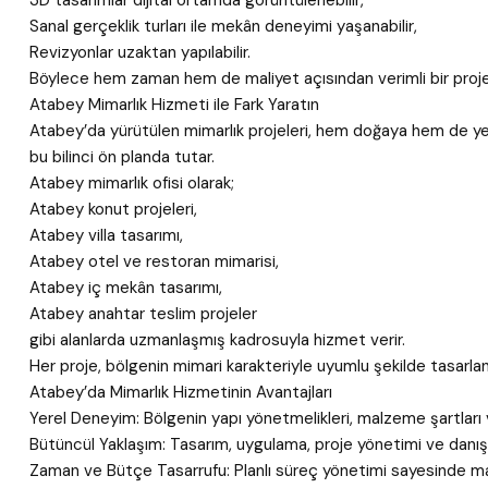
3D tasarımlar dijital ortamda görüntülenebilir,
Sanal gerçeklik turları ile mekân deneyimi yaşanabilir,
Revizyonlar uzaktan yapılabilir.
Böylece hem zaman hem de maliyet açısından verimli bir proje 
Atabey Mimarlık Hizmeti ile Fark Yaratın
Atabey’da yürütülen mimarlık projeleri, hem doğaya hem de yerel
bu bilinci ön planda tutar.
Atabey mimarlık ofisi olarak;
Atabey konut projeleri,
Atabey villa tasarımı,
Atabey otel ve restoran mimarisi,
Atabey iç mekân tasarımı,
Atabey anahtar teslim projeler
gibi alanlarda uzmanlaşmış kadrosuyla hizmet verir.
Her proje, bölgenin mimari karakteriyle uyumlu şekilde tasarlanı
Atabey’da Mimarlık Hizmetinin Avantajları
Yerel Deneyim: Bölgenin yapı yönetmelikleri, malzeme şartları v
Bütüncül Yaklaşım: Tasarım, uygulama, proje yönetimi ve danış
Zaman ve Bütçe Tasarrufu: Planlı süreç yönetimi sayesinde mali