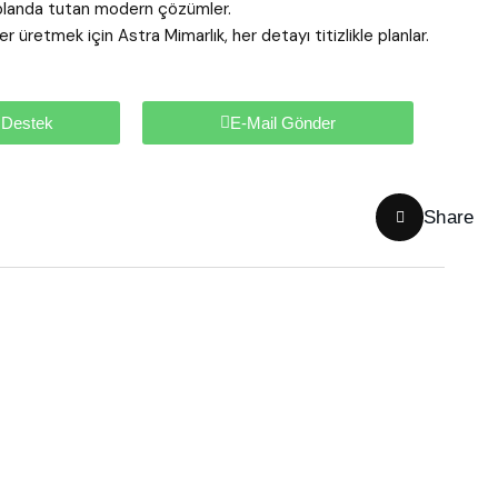
ön planda tutan modern çözümler.
 üretmek için Astra Mimarlık, her detayı titizlikle planlar.
 Destek
E-Mail Gönder
Share