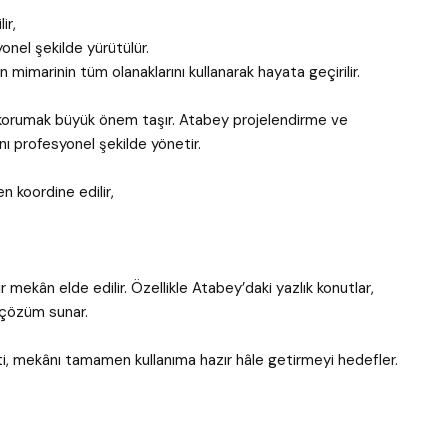
ir,
onel şekilde yürütülür.
imarinin tüm olanaklarını kullanarak hayata geçirilir.
 korumak büyük önem taşır. Atabey projelendirme ve
ı profesyonel şekilde yönetir.
 koordine edilir,
ekân elde edilir. Özellikle Atabey’daki yazlık konutlar,
r çözüm sunar.
eti, mekânı tamamen kullanıma hazır hâle getirmeyi hedefler.