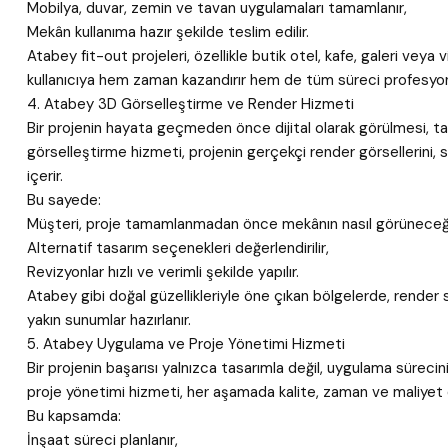
Mobilya, duvar, zemin ve tavan uygulamaları tamamlanır,
Mekân kullanıma hazır şekilde teslim edilir.
Atabey fit-out projeleri, özellikle butik otel, kafe, galeri veya 
kullanıcıya hem zaman kazandırır hem de tüm süreci profesyon
4. Atabey 3D Görselleştirme ve Render Hizmeti
Bir projenin hayata geçmeden önce dijital olarak görülmesi, t
görselleştirme hizmeti, projenin gerçekçi render görsellerini, 
içerir.
Bu sayede:
Müşteri, proje tamamlanmadan önce mekânın nasıl görüneceği
Alternatif tasarım seçenekleri değerlendirilir,
Revizyonlar hızlı ve verimli şekilde yapılır.
Atabey gibi doğal güzellikleriyle öne çıkan bölgelerde, render
yakın sunumlar hazırlanır.
5. Atabey Uygulama ve Proje Yönetimi Hizmeti
Bir projenin başarısı yalnızca tasarımla değil, uygulama sürec
proje yönetimi hizmeti, her aşamada kalite, zaman ve maliyet 
Bu kapsamda:
İnşaat süreci planlanır,